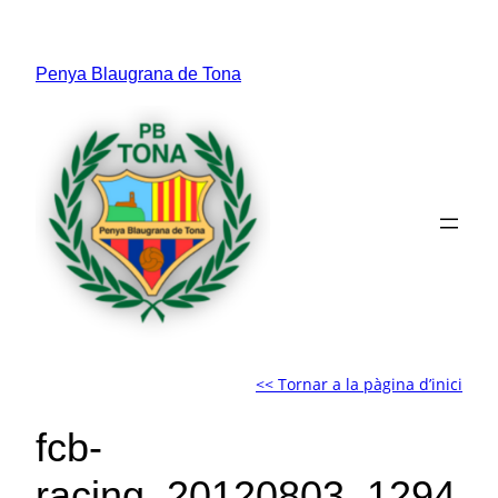
Vés
al
Penya Blaugrana de Tona
contingut
<< Tornar a la pàgina d’inici
fcb-
racing_20120803_1294